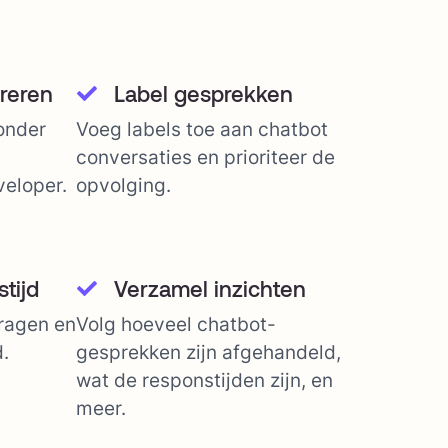
reren
Label gesprekken
onder
Voeg labels toe aan chatbot
conversaties en prioriteer de
eloper.
opvolging.
tijd
Verzamel inzichten
vragen en
Volg hoeveel chatbot-
d.
gesprekken zijn afgehandeld,
wat de responstijden zijn, en
meer.