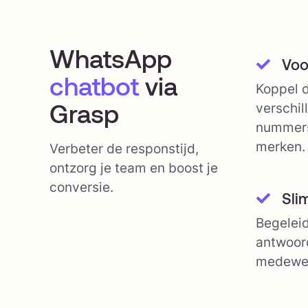
WhatsApp
Voo
chatbot
via
Koppel 
Grasp
verschi
nummers
merken.
Verbeter de responstijd,
ontzorg je team en boost je
conversie.
Sli
Begeleid
antwoor
medewer