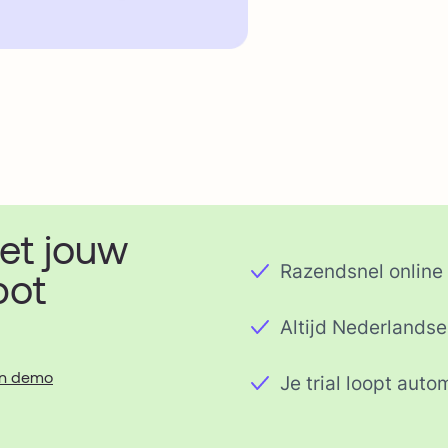
et jouw
Razendsnel onlin
bot
Altijd Nederlands
en demo
Je trial loopt auto